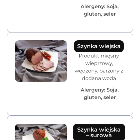
Alergeny: Soja,
gluten, seler
Szynka wiejska
Produkt mięsny
wieprzowy,
wędzony, parzony z
dodaną wodą
Alergeny: Soja,
gluten, seler
Szynka wiejska
– surowa