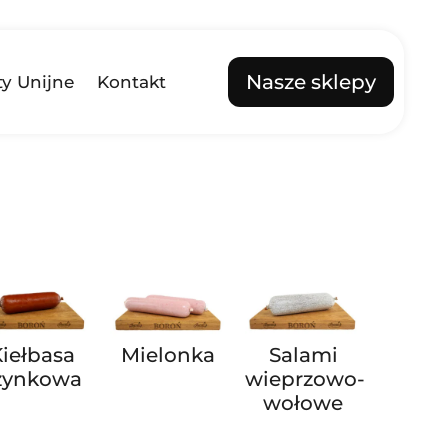
Nasze sklepy
ty Unijne
Kontakt
Kiełbasa
Mielonka
Salami
zynkowa
wieprzowo-
wołowe