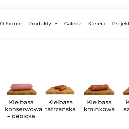
O Firmie
Produkty
Galeria
Kariera
Projek
Kiełbasa
Kiełbasa
Kiełbasa
konserwowa
tatrzańska
kminkowa
s
– dębicka