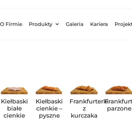
O Firmie
Produkty
Galeria
Kariera
Projek
Kiełbaski
Kiełbaski
Frankfurterki
Frankfurt
białe
cienkie –
z
parzone
cienkie
pyszne
kurczaka