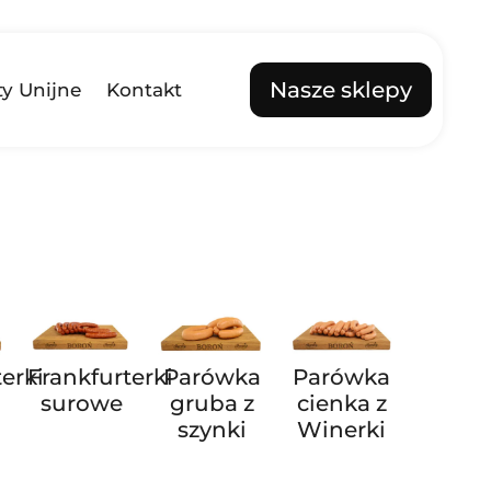
Nasze sklepy
ty Unijne
Kontakt
erki
Frankfurterki
Parówka
Parówka
surowe
gruba z
cienka z
szynki
Winerki