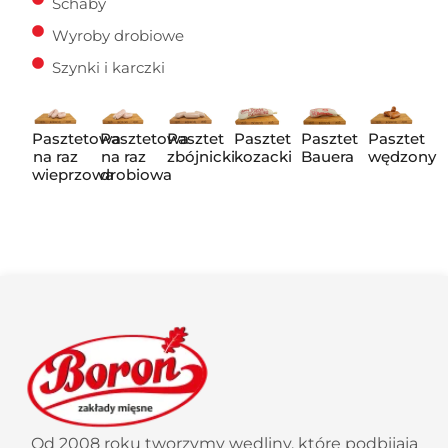
Schaby
Wyroby drobiowe
Szynki i karczki
Pasztetowa
Pasztetowa
Pasztet
Pasztet
Pasztet
Pasztet
na raz
na raz
zbójnicki
kozacki
Bauera
wędzony
wieprzowa
drobiowa
Od 2008 roku tworzymy wędliny, które podbijają