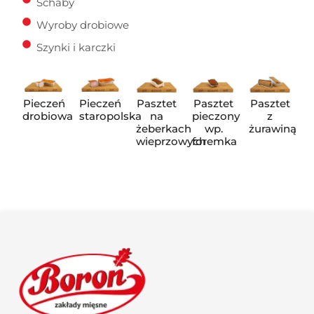
Schaby
Wyroby drobiowe
Szynki i karczki
Pieczeń
Pieczeń
Pasztet
Pasztet
Pasztet
drobiowa
staropolska
na
pieczony
z
żeberkach
wp.
żurawiną
wieprzowych
foremka