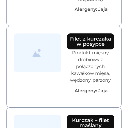
Alergeny: Jaja
Filet z kurczaka
w posypce
Produkt mięsny
drobiowy z
połączonych
kawałków mięsa,
wędzony, parzony
Alergeny: Jaja
Kurczak – filet
maślany