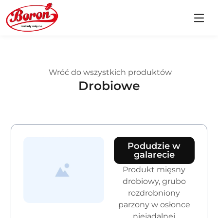
Wróć do wszystkich produktów
Drobiowe
Podudzie w
galarecie
Produkt mięsny
drobiowy, grubo
rozdrobniony
parzony w osłonce
niejadalnej